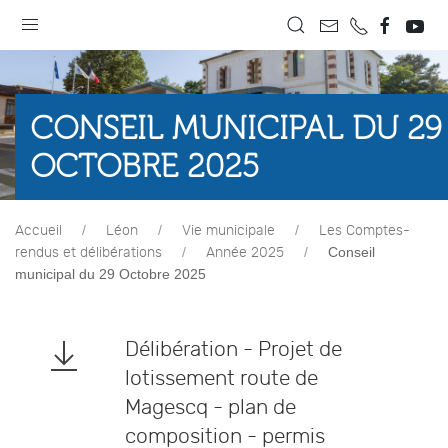
CONSEIL MUNICIPAL DU 29
OCTOBRE 2025
Accueil
Léon
Vie municipale
Les Comptes-
Conseil
rendus et délibérations
Année 2025
municipal du 29 Octobre 2025
Délibération - Projet de
lotissement route de
Magescq - plan de
composition - permis