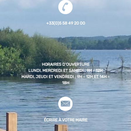
+33(0)5 58 49 20 00
HORAIRES D'OUVERTURE
LUNDI, MERCREDI ET SAMEDI : 9H - 12H
MARDI, JEUDI ET VENDREDI : 9H - 12H ET 14H -
18H
ÉCRIRE À VOTRE MAIRE