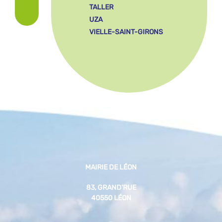
TALLER
UZA
VIELLE-SAINT-GIRONS
MAIRIE DE LÉON
83, GRAND'RUE
40550 LÉON