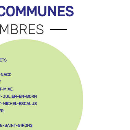
 COMMUNES
MBRES
ETS
GNACQ
E
T-MIXE
T-JULIEN-EN-BORN
T-MICHEL-ESCALUS
ER
LE-SAINT-GIRONS