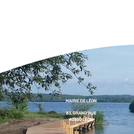
MAIRIE DE LÉON
83, GRAND'RUE
40550 LÉON