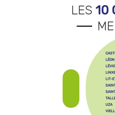
10
LES
ME
CAST
LÉON
LÉVI
LINX
LIT-E
SAIN
SAIN
TALL
UZA
VIEL